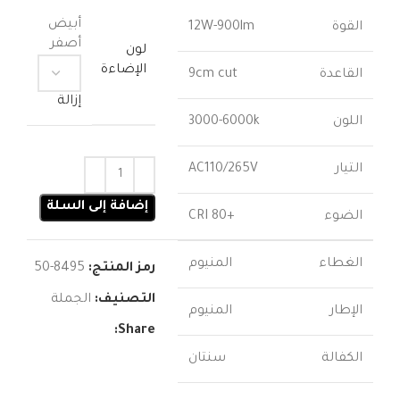
هو:
هو:
أبيض
القوة
12W-900lm
90.000 د.ك.
62.500 د.ك.
أصفر
لون
الإضاءة
القاعدة
9cm cut
إزالة
اللون
3000-6000k
التيار
AC110/265V
إضافة إلى السلة
الضوء
+CRI 80
الغطاء
المنيوم
رمز المنتج:
8495-50
التصنيف:
الجملة
الإطار
المنيوم
Share:
الكفالة
سنتان