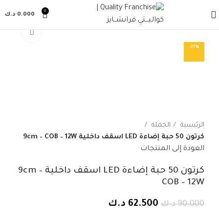
0
0.000
د.ك
إضغط ل
-31%
الرئيسية
الجملة
كرتون 50 حبة إضاءة LED اسقف داخلية 9cm – COB – 12W
العودة إلى المنتجات
كرتون 50 حبة إضاءة LED اسقف داخلية 9cm –
COB – 12W
السعر
السعر
62.500
د.ك
90.000
د.ك
الأصلي
الحالي