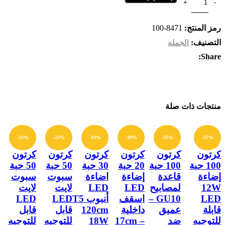
رمز المنتج:
8471-100
التصنيف:
الجملة
Share:
منتجات ذات صلة
-23%
-23%
-19%
-39%
-25%
-37%
كرتون
كرتون
كرتون
كرتون
كرتون
كرتون
100 حبة
100 حبة
20 حبة
30 حبة
50 حبة
50 حبة
إضاءة
قاعدة
إضاءة
اضاءة
سبوت
سبوت
12W
لمصابيح
LED
LED
لايت
لايت
LED
GU10 –
اسقف
أنبوب T5
LED
LED
قابلة
عميق
داخلية
120cm
قابل
قابل
للتوجيه
ضد
17cm –
18W
للتوجيه
للتوجيه