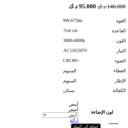
السعر
السعر
95.000
د.ك
140.000
د.ك
الأصلي
الحالي
هو:
هو:
9W-675lm
القوة
140.000 د.ك.
95.000 د.ك.
7cm cut
القاعدة
3000-6000k
اللون
AC110/265V
التيار
+CRI 80
الضوء
الغطاء
المنيوم
الإطار
المنيوم
الكفالة
سنتان
أبيض
أصفر
لون الإضاءة
إزالة
إضافة إلى السلة